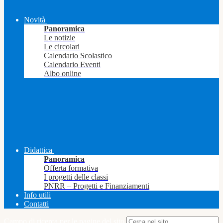
Novità
Panoramica
Le notizie
Le circolari
Calendario Scolastico
Calendario Eventi
Albo online
Didattica
Panoramica
Offerta formativa
I progetti delle classi
PNRR – Progetti e Finanziamenti
Info utili
Contatti
Campo di ricerca per le pagine del sito