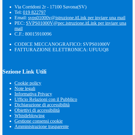
Via Corridoni 2r - 17100 Savona(SV)
Tel:
019 822797
Email:
svps01000v@istruzione.it
Link per inviare una mail
PEC:
SVPS01000V@pec.istruzione.it
Link per inviare una
mail
C.F.: 80015910096
CODICE MECCANOGRAFICO: SVPS01000V
FATTURAZIONE ELETTRONICA: UFUUQ8
Sezione Link Utili
Cookie policy
Note legali
Informativa Privacy
Ufficio Relazioni con il Pubblico
Dichiarazione di accessibilità
Obiettivi di accessibilità
Whistleblowing
Gestione consensi cookie
Amministrazione trasparente