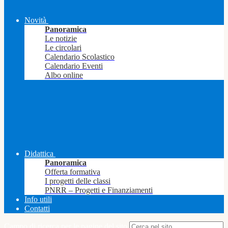
Novità
Panoramica
Le notizie
Le circolari
Calendario Scolastico
Calendario Eventi
Albo online
Didattica
Panoramica
Offerta formativa
I progetti delle classi
PNRR – Progetti e Finanziamenti
Info utili
Contatti
Campo di ricerca per le pagine del sito