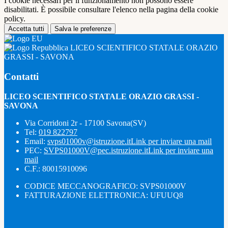
I cookie necessari per il funzionamento non possono essere
disabilitati. È possibile consultare l'elenco nella pagina della cookie
policy.
Accetta tutti
Salva le preferenze
LICEO SCIENTIFICO STATALE ORAZIO
GRASSI - SAVONA
Contatti
LICEO SCIENTIFICO STATALE ORAZIO GRASSI -
SAVONA
Via Corridoni 2r - 17100 Savona(SV)
Tel:
019 822797
Email:
svps01000v@istruzione.it
Link per inviare una mail
PEC:
SVPS01000V@pec.istruzione.it
Link per inviare una
mail
C.F.: 80015910096
CODICE MECCANOGRAFICO: SVPS01000V
FATTURAZIONE ELETTRONICA: UFUUQ8