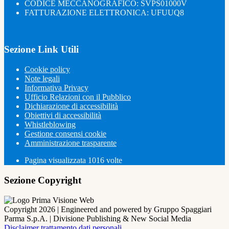
CODICE MECCANOGRAFICO: SVPS01000V
FATTURAZIONE ELETTRONICA: UFUUQ8
Sezione Link Utili
Cookie policy
Note legali
Informativa Privacy
Ufficio Relazioni con il Pubblico
Dichiarazione di accessibilità
Obiettivi di accessibilità
Whistleblowing
Gestione consensi cookie
Amministrazione trasparente
Pagina visualizzata
1016
volte
Sezione Copyright
Copyright 2026 | Engineered and powered by Gruppo Spaggiari
Parma S.p.A. | Divisione Publishing & New Social Media
Disclaimer trattamento dati personali