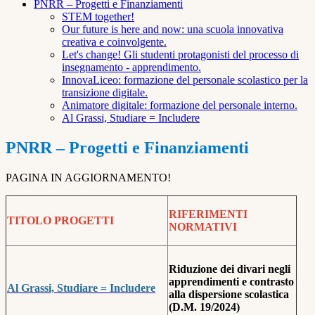
PNRR – Progetti e Finanziamenti
STEM together!
Our future is here and now: una scuola innovativa
creativa e coinvolgente.
Let's change! Gli studenti protagonisti del processo di
insegnamento - apprendimento.
InnovaLiceo: formazione del personale scolastico per la
transizione digitale.
Animatore digitale: formazione del personale interno.
Al Grassi, Studiare = Includere
PNRR – Progetti e Finanziamenti
PAGINA IN AGGIORNAMENTO!
RIFERIMENTI
TITOLO PROGETTI
NORMATIVI
Riduzione dei divari negli
apprendimenti e contrasto
Al Grassi, Studiare = Includere
alla dispersione scolastica
(D.M. 19/2024)