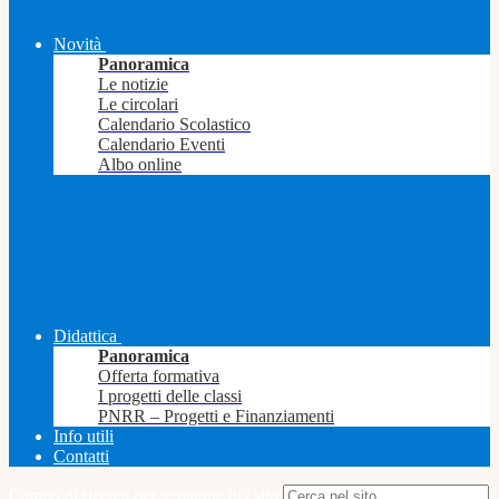
Novità
Panoramica
Le notizie
Le circolari
Calendario Scolastico
Calendario Eventi
Albo online
Didattica
Panoramica
Offerta formativa
I progetti delle classi
PNRR – Progetti e Finanziamenti
Info utili
Contatti
Campo di ricerca per le pagine del sito