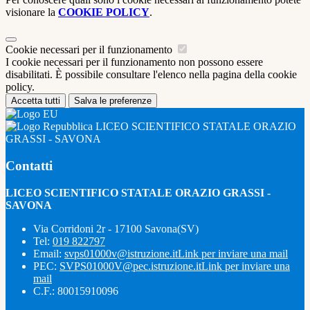
visionare la
COOKIE POLICY
.
Cookie necessari per il funzionamento
I cookie necessari per il funzionamento non possono essere
disabilitati. È possibile consultare l'elenco nella pagina della cookie
policy.
Accetta tutti
Salva le preferenze
LICEO SCIENTIFICO STATALE ORAZIO
GRASSI - SAVONA
Contatti
LICEO SCIENTIFICO STATALE ORAZIO GRASSI -
SAVONA
Via Corridoni 2r - 17100 Savona(SV)
Tel:
019 822797
Email:
svps01000v@istruzione.it
Link per inviare una mail
PEC:
SVPS01000V@pec.istruzione.it
Link per inviare una
mail
C.F.: 80015910096