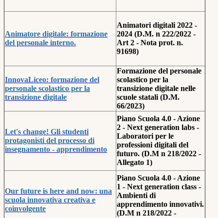
Animatori digitali 2022 -
Animatore digitale: formazione
2024
(D.M. n 222/2022 -
del personale interno.
Art 2 - Nota prot. n.
91698)
Formazione del personale
InnovaLiceo: formazione del
scolastico per la
personale scolastico per la
transizione digitale nelle
transizione digitale
scuole statali (D.M.
66/2023)
Piano Scuola 4.0 - Azione
2 - Next generation labs -
Let's change! Gli studenti
Laboratori per le
protagonisti del processo di
professioni digitali del
insegnamento - apprendimento
futuro. (D.M n 218/2022 -
Allegato 1)
Piano Scuola 4.0 - Azione
1 - Next generation class -
Our future is here and now: una
Ambienti di
scuola innovativa creativa e
apprendimento innovativi.
coinvolgente
(D.M n 218/2022 -