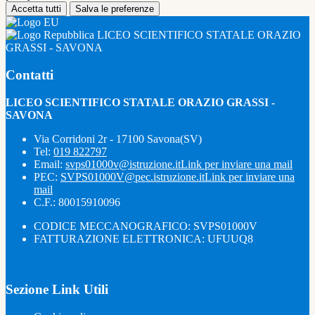
Accetta tutti
Salva le preferenze
LICEO SCIENTIFICO STATALE ORAZIO
GRASSI - SAVONA
Contatti
LICEO SCIENTIFICO STATALE ORAZIO GRASSI -
SAVONA
Via Corridoni 2r - 17100 Savona(SV)
Tel:
019 822797
Email:
svps01000v@istruzione.it
Link per inviare una mail
PEC:
SVPS01000V@pec.istruzione.it
Link per inviare una
mail
C.F.: 80015910096
CODICE MECCANOGRAFICO: SVPS01000V
FATTURAZIONE ELETTRONICA: UFUUQ8
Sezione Link Utili