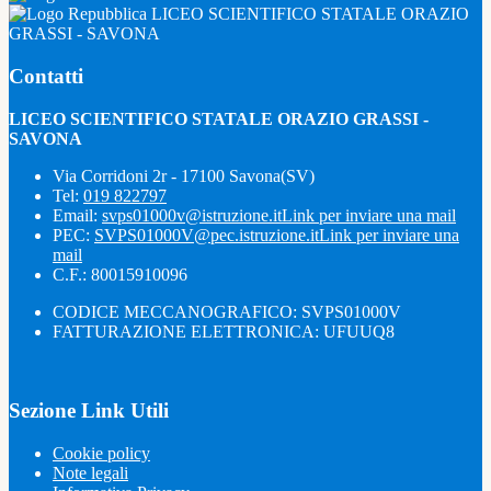
LICEO SCIENTIFICO STATALE ORAZIO
GRASSI - SAVONA
Contatti
LICEO SCIENTIFICO STATALE ORAZIO GRASSI -
SAVONA
Via Corridoni 2r - 17100 Savona(SV)
Tel:
019 822797
Email:
svps01000v@istruzione.it
Link per inviare una mail
PEC:
SVPS01000V@pec.istruzione.it
Link per inviare una
mail
C.F.: 80015910096
CODICE MECCANOGRAFICO: SVPS01000V
FATTURAZIONE ELETTRONICA: UFUUQ8
Sezione Link Utili
Cookie policy
Note legali