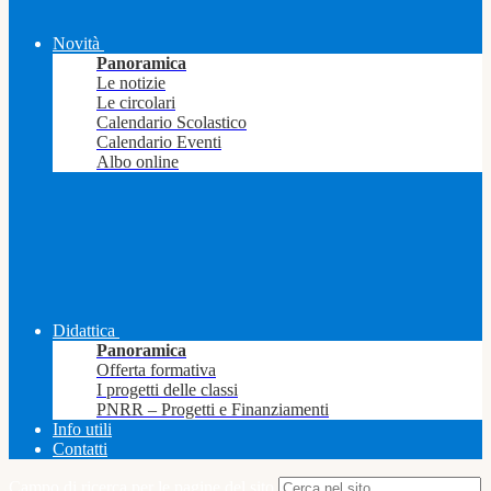
Novità
Panoramica
Le notizie
Le circolari
Calendario Scolastico
Calendario Eventi
Albo online
Didattica
Panoramica
Offerta formativa
I progetti delle classi
PNRR – Progetti e Finanziamenti
Info utili
Contatti
Campo di ricerca per le pagine del sito