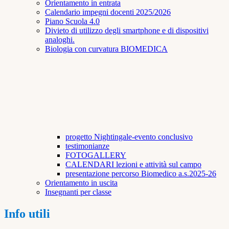
Orientamento in entrata
Calendario impegni docenti 2025/2026
Piano Scuola 4.0
Divieto di utilizzo degli smartphone e di dispositivi
analoghi.
Biologia con curvatura BIOMEDICA
progetto Nightingale-evento conclusivo
testimonianze
FOTOGALLERY
CALENDARI lezioni e attività sul campo
presentazione percorso Biomedico a.s.2025-26
Orientamento in uscita
Insegnanti per classe
Info utili