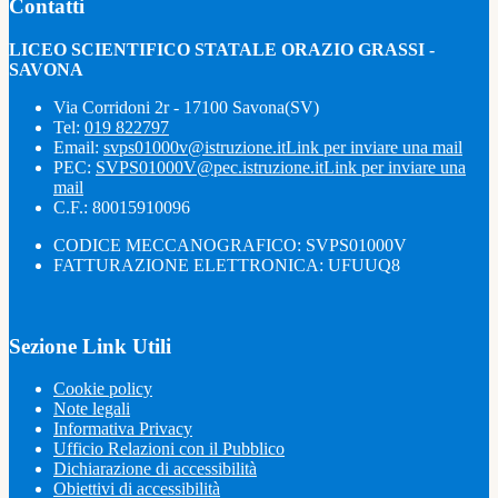
Contatti
LICEO SCIENTIFICO STATALE ORAZIO GRASSI -
SAVONA
Via Corridoni 2r - 17100 Savona(SV)
Tel:
019 822797
Email:
svps01000v@istruzione.it
Link per inviare una mail
PEC:
SVPS01000V@pec.istruzione.it
Link per inviare una
mail
C.F.: 80015910096
CODICE MECCANOGRAFICO: SVPS01000V
FATTURAZIONE ELETTRONICA: UFUUQ8
Sezione Link Utili
Cookie policy
Note legali
Informativa Privacy
Ufficio Relazioni con il Pubblico
Dichiarazione di accessibilità
Obiettivi di accessibilità