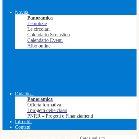
Novità
Panoramica
Le notizie
Le circolari
Calendario Scolastico
Calendario Eventi
Albo online
Didattica
Panoramica
Offerta formativa
I progetti delle classi
PNRR – Progetti e Finanziamenti
Info utili
Contatti
Campo di ricerca per le pagine del sito