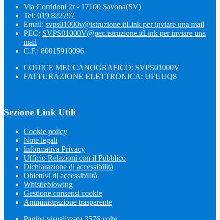
Via Corridoni 2r - 17100 Savona(SV)
Tel:
019 822797
Email:
svps01000v@istruzione.it
Link per inviare una mail
PEC:
SVPS01000V@pec.istruzione.it
Link per inviare una
mail
C.F.: 80015910096
CODICE MECCANOGRAFICO: SVPS01000V
FATTURAZIONE ELETTRONICA: UFUUQ8
Sezione Link Utili
Cookie policy
Note legali
Informativa Privacy
Ufficio Relazioni con il Pubblico
Dichiarazione di accessibilità
Obiettivi di accessibilità
Whistleblowing
Gestione consensi cookie
Amministrazione trasparente
Pagina visualizzata
3576
volte