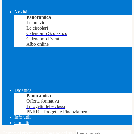
Novità
Panoramica
Le notizie
Le circolari
Calendario Scolastico
Calendario Eventi
Albo online
Didattica
Panoramica
Offerta formativa
I progetti delle classi
PNRR – Progetti e Finanziamenti
Info utili
Contatti
Campo di ricerca per le pagine del sito