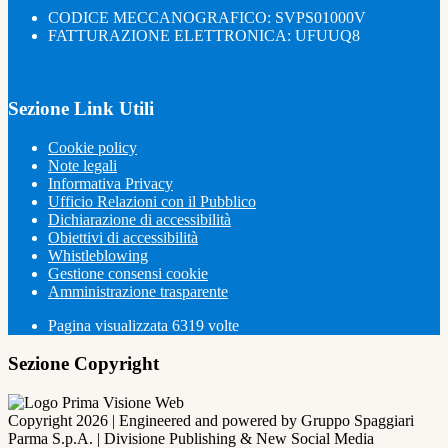
CODICE MECCANOGRAFICO: SVPS01000V
FATTURAZIONE ELETTRONICA: UFUUQ8
Sezione Link Utili
Cookie policy
Note legali
Informativa Privacy
Ufficio Relazioni con il Pubblico
Dichiarazione di accessibilità
Obiettivi di accessibilità
Whistleblowing
Gestione consensi cookie
Amministrazione trasparente
Pagina visualizzata
6319
volte
Sezione Copyright
Copyright 2026 | Engineered and powered by Gruppo Spaggiari
Parma S.p.A. | Divisione Publishing & New Social Media