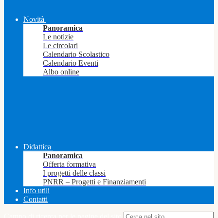
Novità
Panoramica
Le notizie
Le circolari
Calendario Scolastico
Calendario Eventi
Albo online
Didattica
Panoramica
Offerta formativa
I progetti delle classi
PNRR – Progetti e Finanziamenti
Info utili
Contatti
Campo di ricerca per le pagine del sito