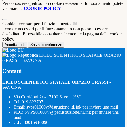
Per conoscere quali sono i cookie necessari al funzionamento potete
visionare la
COOKIE POLICY
.
Cookie necessari per il funzionamento
I cookie necessari per il funzionamento non possono essere
disabilitati. È possibile consultare l'elenco nella pagina della cookie
policy.
Accetta tutti
Salva le preferenze
LICEO SCIENTIFICO STATALE ORAZIO
GRASSI - SAVONA
Contatti
LICEO SCIENTIFICO STATALE ORAZIO GRASSI -
SAVONA
Via Corridoni 2r - 17100 Savona(SV)
Tel:
019 822797
Email:
svps01000v@istruzione.it
Link per inviare una mail
PEC:
SVPS01000V@pec.istruzione.it
Link per inviare una
mail
C.F.: 80015910096