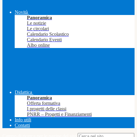
Novità
Panoramica
Le notizie
Le circolari
Calendario Scolastico
Calendario Eventi
Albo online
Didattica
Panoramica
Offerta formativa
I progetti delle classi
PNRR – Progetti e Finanziamenti
Info utili
Contatti
Campo di ricerca per le pagine del sito