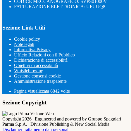
CODICE MECCANOGRAFICO: SVPS01000V
FATTURAZIONE ELETTRONICA: UFUUQ8
Sezione Link Utili
Cookie policy
Note legali
Informativa Privacy
Ufficio Relazioni con il Pubblico
Dichiarazione di accessibilità
Obiettivi di accessibilità
Whistleblowing
Gestione consensi cookie
Amministrazione trasparente
Pagina visualizzata
6842
volte
Sezione Copyright
Copyright 2026 | Engineered and powered by Gruppo Spaggiari
Parma S.p.A. | Divisione Publishing & New Social Media
Disclaimer trattamento dati personali