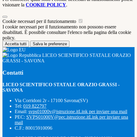
visionare la
COOKIE POLICY
.
Cookie necessari per il funzionamento
I cookie necessari per il funzionamento non possono essere
disabilitati. È possibile consultare l'elenco nella pagina della cookie
policy.
Accetta tutti
Salva le preferenze
LICEO SCIENTIFICO STATALE ORAZIO
GRASSI - SAVONA
Contatti
LICEO SCIENTIFICO STATALE ORAZIO GRASSI -
SAVONA
Via Corridoni 2r - 17100 Savona(SV)
Tel:
019 822797
Email:
svps01000v@istruzione.it
Link per inviare una mail
PEC:
SVPS01000V@pec.istruzione.it
Link per inviare una
mail
C.F.: 80015910096