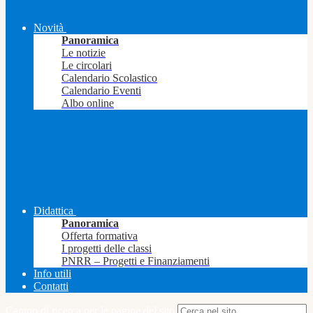
Novità
Panoramica
Le notizie
Le circolari
Calendario Scolastico
Calendario Eventi
Albo online
Didattica
Panoramica
Offerta formativa
I progetti delle classi
PNRR – Progetti e Finanziamenti
Info utili
Contatti
Campo di ricerca per le pagine del sito