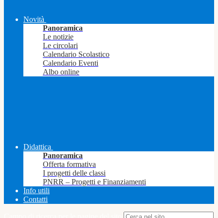
Novità
Panoramica
Le notizie
Le circolari
Calendario Scolastico
Calendario Eventi
Albo online
Didattica
Panoramica
Offerta formativa
I progetti delle classi
PNRR – Progetti e Finanziamenti
Info utili
Contatti
Campo di ricerca per le pagine del sito