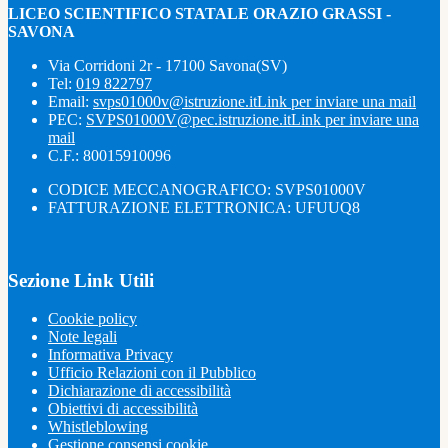
LICEO SCIENTIFICO STATALE ORAZIO GRASSI -
SAVONA
Via Corridoni 2r - 17100 Savona(SV)
Tel:
019 822797
Email:
svps01000v@istruzione.it
Link per inviare una mail
PEC:
SVPS01000V@pec.istruzione.it
Link per inviare una
mail
C.F.: 80015910096
CODICE MECCANOGRAFICO: SVPS01000V
FATTURAZIONE ELETTRONICA: UFUUQ8
Sezione Link Utili
Cookie policy
Note legali
Informativa Privacy
Ufficio Relazioni con il Pubblico
Dichiarazione di accessibilità
Obiettivi di accessibilità
Whistleblowing
Gestione consensi cookie