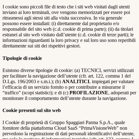
I cookie sono piccoli file di testo che i siti web visitati dagli utenti
inviano ai loro terminali, ove vengono memorizzati per essere poi
ritrasmessi agli stessi siti alla visita successiva. In via generale
possono essere installati: (i) direttamente dal proprietario e/o
responsabile del sito web (c.d. cookie di prima parte); (ii) da titolari
estranei al sito web visitato dall’utente (c.d. cookie di terze parti); le
informazioni riguardanti la loro privacy e sul loro uso sono reperibili
direttamente sui siti dei rispettivi gestori.
Tipologie di cookie
Esistono diverse tipologie di cookie: (a) TECNICI, servizi utilizzati
per facilitare la navigazione dell’utente (cfr. art. 122, comma 1 del
D.Lgs. 196/2003 e s.m.i.); (b)
ANALITICI
, impiegati per valutare
l’efficacia di un servizio fornito o per contribuire a misurarne il
“traffico” (scopi statistici); e di (c)
PROFILAZIONE
, adoperati per
monitorare il comportamento dell’utente durante la navigazione.
Cookie presenti sul sito web
I Cookie di proprietà di Gruppo Spaggiari Parma S.p.A., quale
fornitore della piattaforma Cloud SaaS “PrimaVisioneWeb” non
prevedono la registrazione di dati personali identificativi dell’utente,