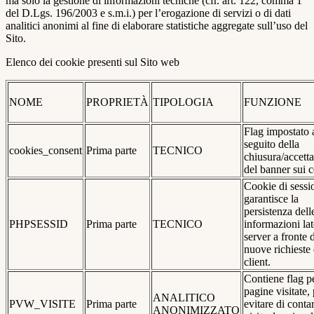
ma solo la gestione di informazioni tecniche (cfr. art. 122, comma 1
del D.Lgs. 196/2003 e s.m.i.) per l’erogazione di servizi o di dati
analitici anonimi al fine di elaborare statistiche aggregate sull’uso del
Sito.
Elenco dei cookie presenti sul Sito web
NOME
PROPRIETÀ
TIPOLOGIA
FUNZIONE
Flag impostato 
seguito della
cookies_consent
Prima parte
TECNICO
chiusura/accett
del banner sui 
Cookie di sessi
garantisce la
persistenza dell
PHPSESSID
Prima parte
TECNICO
informazioni la
server a fronte 
nuove richieste 
client.
Contiene flag pe
pagine visitate,
ANALITICO
PVW_VISITE
Prima parte
evitare di conta
ANONIMIZZATO