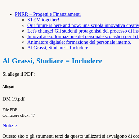
PNRR – Progetti e Finanziamenti
STEM together!
Our future is here and now: una scuola innovativa creati
Let's change! Gli studenti protagonisti del processo di 
InnovaLiceo: formazione del personale scolastico per la tr
Animatore digitale: formazione del personale interno.
Al Grassi, Studiare = Includere
Al Grassi, Studiare = Includere
Si allega il PDF:
Allegati
DM 19.pdf
File PDF
Contatore click: 47
Notizie
Questo sito o gli strumenti terzi da questo utilizzati si avvalgono di coo