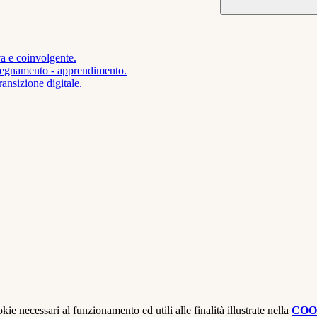
va e coinvolgente.
insegnamento - apprendimento.
ansizione digitale.
kie necessari al funzionamento ed utili alle finalità illustrate nella
COO