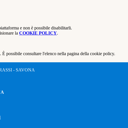
attaforma e non è possibile disabilitarli.
isionare la
COOKIE POLICY
.
 È possibile consultare l'elenco nella pagina della cookie policy.
RASSI - SAVONA
NA
l