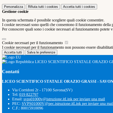
Personalizza
Rifiuta tutti
i cookies
Accetta tutti
i cookies
Gestione cookie
In questa schermata è possibile scegliere quali cookie consentire.
I cookie necessari sono quelli che consentono il funzionamento della pi
Per conoscere quali sono i cookie necessari al funzionamento potete v
Cookie necessari per il funzionamento
I cookie necessari per il funzionamento non possono essere disabilitati.
Accetta tutti
Salva le preferenze
LICEO SCIENTIFICO STATALE ORAZIO G
Contatti
LICEO SCIENTIFICO STATALE ORAZIO GRASSI - SAVO
Via Corridoni 2r - 17100 Savona(SV)
Tel:
019 822797
Email:
svps01000v@istruzione.it
Link per inviare una mail
PEC:
SVPS01000V@pec.istruzione.it
Link per inviare una mai
C.F.: 80015910096