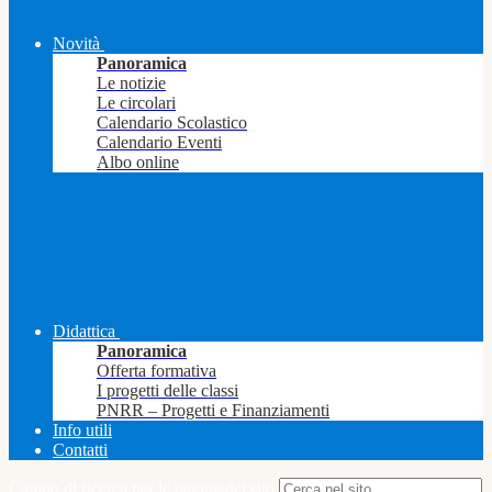
Novità
Panoramica
Le notizie
Le circolari
Calendario Scolastico
Calendario Eventi
Albo online
Didattica
Panoramica
Offerta formativa
I progetti delle classi
PNRR – Progetti e Finanziamenti
Info utili
Contatti
Campo di ricerca per le pagine del sito