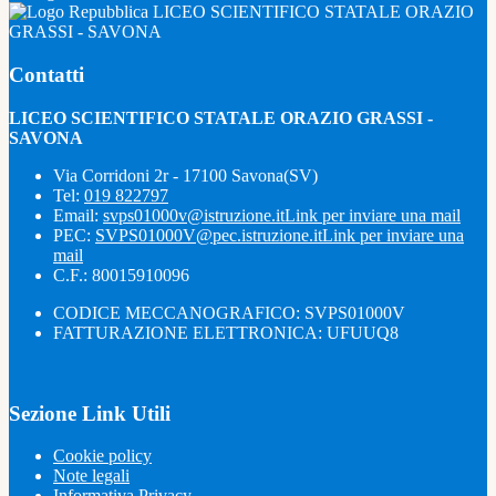
LICEO SCIENTIFICO STATALE ORAZIO
GRASSI - SAVONA
Contatti
LICEO SCIENTIFICO STATALE ORAZIO GRASSI -
SAVONA
Via Corridoni 2r - 17100 Savona(SV)
Tel:
019 822797
Email:
svps01000v@istruzione.it
Link per inviare una mail
PEC:
SVPS01000V@pec.istruzione.it
Link per inviare una
mail
C.F.: 80015910096
CODICE MECCANOGRAFICO: SVPS01000V
FATTURAZIONE ELETTRONICA: UFUUQ8
Sezione Link Utili
Cookie policy
Note legali
Informativa Privacy