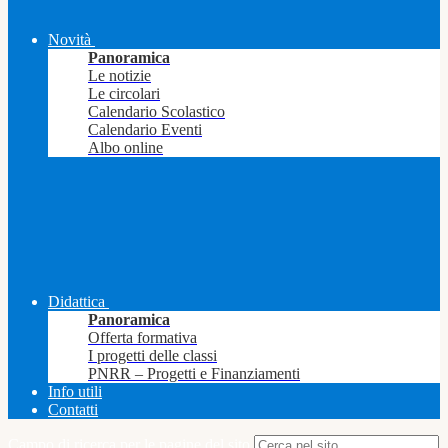
Novità
Panoramica
Le notizie
Le circolari
Calendario Scolastico
Calendario Eventi
Albo online
Didattica
Panoramica
Offerta formativa
I progetti delle classi
PNRR – Progetti e Finanziamenti
Info utili
Contatti
Campo di ricerca per le pagine del sito