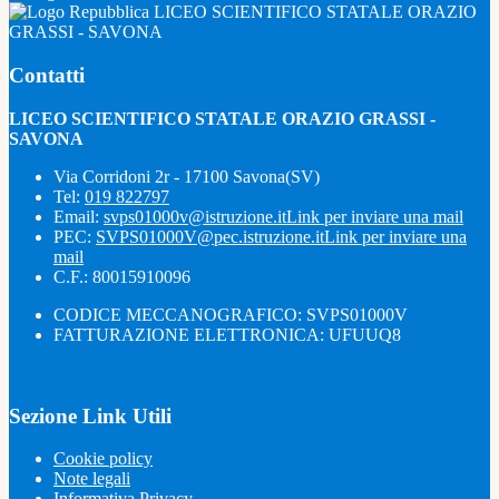
LICEO SCIENTIFICO STATALE ORAZIO
GRASSI - SAVONA
Contatti
LICEO SCIENTIFICO STATALE ORAZIO GRASSI -
SAVONA
Via Corridoni 2r - 17100 Savona(SV)
Tel:
019 822797
Email:
svps01000v@istruzione.it
Link per inviare una mail
PEC:
SVPS01000V@pec.istruzione.it
Link per inviare una
mail
C.F.: 80015910096
CODICE MECCANOGRAFICO: SVPS01000V
FATTURAZIONE ELETTRONICA: UFUUQ8
Sezione Link Utili
Cookie policy
Note legali
Informativa Privacy