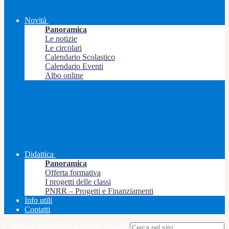
Novità
Panoramica
Le notizie
Le circolari
Calendario Scolastico
Calendario Eventi
Albo online
Didattica
Panoramica
Offerta formativa
I progetti delle classi
PNRR – Progetti e Finanziamenti
Info utili
Contatti
Campo di ricerca per le pagine del sito