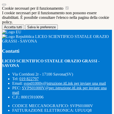
Cookie necessari per il funzionamento
I cookie necessari per il funzionamento non possono essere
disabilitati. È possibile consultare l'elenco nella pagina della cookie
policy.
Accetta tutti
Salva le preferenze
LICEO SCIENTIFICO STATALE ORAZIO
GRASSI - SAVONA
Contatti
LICEO SCIENTIFICO STATALE ORAZIO GRASSI -
SAVONA
Via Corridoni 2r - 17100 Savona(SV)
Tel:
019 822797
Email:
svps01000v@istruzione.it
Link per inviare una mail
PEC:
SVPS01000V@pec.istruzione.it
Link per inviare una
mail
C.F.: 80015910096
CODICE MECCANOGRAFICO: SVPS01000V
FATTURAZIONE ELETTRONICA: UFUUQ8