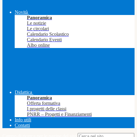
Novità
Panoramica
Le notizie
Le circolari
Calendario Scolastico
Calendario Eventi
Albo online
Didattica
Panoramica
Offerta formativa
I progetti delle classi
PNRR – Progetti e Finanziamenti
Info utili
Contatti
Campo di ricerca per le pagine del sito