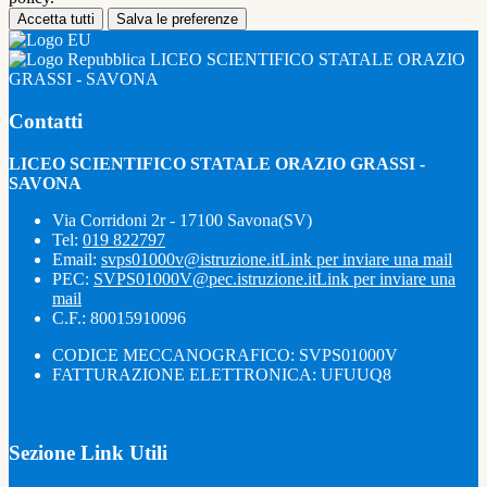
Accetta tutti
Salva le preferenze
LICEO SCIENTIFICO STATALE ORAZIO
GRASSI - SAVONA
Contatti
LICEO SCIENTIFICO STATALE ORAZIO GRASSI -
SAVONA
Via Corridoni 2r - 17100 Savona(SV)
Tel:
019 822797
Email:
svps01000v@istruzione.it
Link per inviare una mail
PEC:
SVPS01000V@pec.istruzione.it
Link per inviare una
mail
C.F.: 80015910096
CODICE MECCANOGRAFICO: SVPS01000V
FATTURAZIONE ELETTRONICA: UFUUQ8
Sezione Link Utili