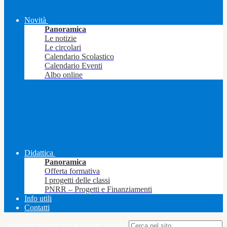
Novità
Panoramica
Le notizie
Le circolari
Calendario Scolastico
Calendario Eventi
Albo online
Didattica
Panoramica
Offerta formativa
I progetti delle classi
PNRR – Progetti e Finanziamenti
Info utili
Contatti
Campo di ricerca per le pagine del sito