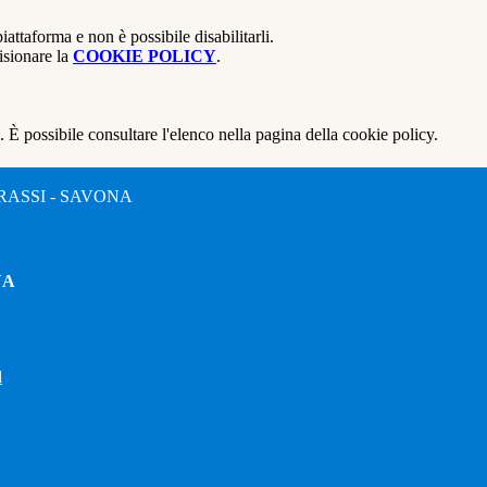
attaforma e non è possibile disabilitarli.
isionare la
COOKIE POLICY
.
 È possibile consultare l'elenco nella pagina della cookie policy.
RASSI - SAVONA
NA
l