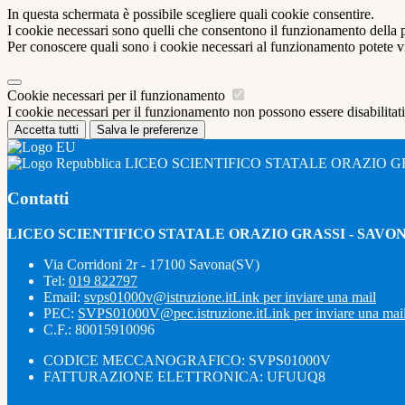
In questa schermata è possibile scegliere quali cookie consentire.
I cookie necessari sono quelli che consentono il funzionamento della pi
Per conoscere quali sono i cookie necessari al funzionamento potete v
Cookie necessari per il funzionamento
I cookie necessari per il funzionamento non possono essere disabilitati.
Accetta tutti
Salva le preferenze
LICEO SCIENTIFICO STATALE ORAZIO G
Contatti
LICEO SCIENTIFICO STATALE ORAZIO GRASSI - SAVO
Via Corridoni 2r - 17100 Savona(SV)
Tel:
019 822797
Email:
svps01000v@istruzione.it
Link per inviare una mail
PEC:
SVPS01000V@pec.istruzione.it
Link per inviare una mai
C.F.: 80015910096
CODICE MECCANOGRAFICO: SVPS01000V
FATTURAZIONE ELETTRONICA: UFUUQ8