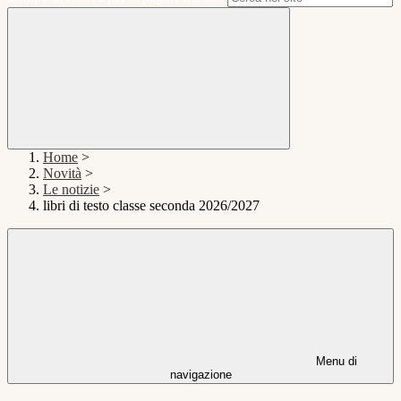
Home
>
Novità
>
Le notizie
>
libri di testo classe seconda 2026/2027
Menu di
navigazione