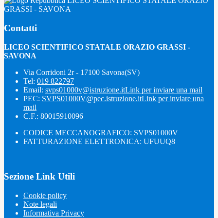
LICEO SCIENTIFICO STATALE ORAZIO
GRASSI - SAVONA
Contatti
LICEO SCIENTIFICO STATALE ORAZIO GRASSI -
SAVONA
Via Corridoni 2r - 17100 Savona(SV)
Tel:
019 822797
Email:
svps01000v@istruzione.it
Link per inviare una mail
PEC:
SVPS01000V@pec.istruzione.it
Link per inviare una
mail
C.F.: 80015910096
CODICE MECCANOGRAFICO: SVPS01000V
FATTURAZIONE ELETTRONICA: UFUUQ8
Sezione Link Utili
Cookie policy
Note legali
Informativa Privacy