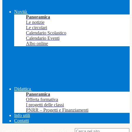
Novità
Panoramica
Le notizie
Le circolari
Calendario Scolastico
Calendario Eventi
Albo online
Didattica
Panoramica
Offerta formativa
I progetti delle classi
PNRR – Progetti e Finanziamenti
Info utili
Contatti
Campo di ricerca per le pagine del sito