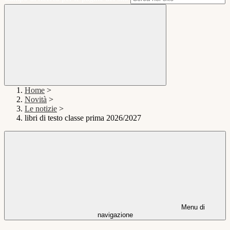
Home
>
Novità
>
Le notizie
>
libri di testo classe prima 2026/2027
Menu di
navigazione