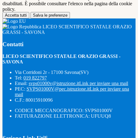
disabilitati. È possibile consultare l'elenco nella pagina della cookie
policy.
Accetta tutti
Salva le preferenze
LICEO SCIENTIFICO STATALE ORAZIO
GRASSI - SAVONA
Contatti
LICEO SCIENTIFICO STATALE ORAZIO GRASSI -
SAVONA
Via Corridoni 2r - 17100 Savona(SV)
Tel:
019 822797
Email:
svps01000v@istruzione.it
Link per inviare una mail
PEC:
SVPS01000V@pec.istruzione.it
Link per inviare una
mail
C.F.: 80015910096
CODICE MECCANOGRAFICO: SVPS01000V
FATTURAZIONE ELETTRONICA: UFUUQ8