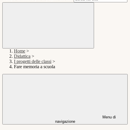
Home
>
Didattica
>
I progetti delle classi
>
Fare memoria a scuola
Menu di
navigazione