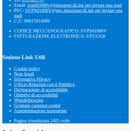
Email:
svps01000v@istruzione.it
Link per inviare una mail
PEC:
SVPS01000V@pec.istruzione.it
Link per inviare una
mail
C.F.: 80015910096
CODICE MECCANOGRAFICO: SVPS01000V
FATTURAZIONE ELETTRONICA: UFUUQ8
Sezione Link Utili
Cookie policy
Note legali
Informativa Privacy
Ufficio Relazioni con il Pubblico
Dichiarazione di accessibilità
Obiettivi di accessibilità
Whistleblowing
Gestione consensi cookie
Amministrazione trasparente
Pagina visualizzata
2405
volte