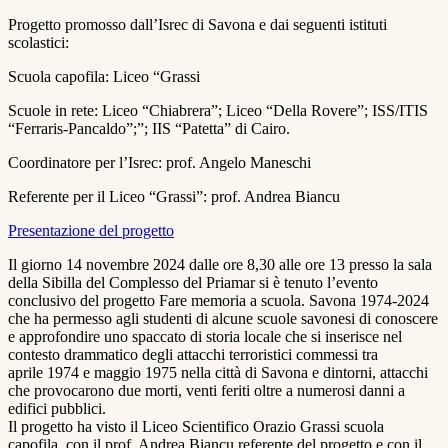
Progetto promosso dall’Isrec di Savona e dai seguenti istituti
scolastici:
Scuola capofila: Liceo “Grassi
Scuole in rete: Liceo “Chiabrera”; Liceo “Della Rovere”; ISS/ITIS
“Ferraris-Pancaldo”;”; IIS “Patetta” di Cairo.
Coordinatore per l’Isrec: prof. Angelo Maneschi
Referente per il Liceo “Grassi”: prof. Andrea Biancu
Presentazione del progetto
Il giorno 14 novembre 2024 dalle ore 8,30 alle ore 13 presso la sala
della Sibilla del Complesso del Priamar si è tenuto l’evento
conclusivo del progetto Fare memoria a scuola. Savona 1974-2024
che ha permesso agli studenti di alcune scuole savonesi di conoscere
e approfondire uno spaccato di storia locale che si inserisce nel
contesto drammatico degli attacchi terroristici commessi tra
aprile 1974 e maggio 1975 nella città di Savona e dintorni, attacchi
che provocarono due morti, venti feriti oltre a numerosi danni a
edifici pubblici.
Il progetto ha visto il Liceo Scientifico Orazio Grassi scuola
capofila, con il prof. Andrea Biancu referente del progetto e con il