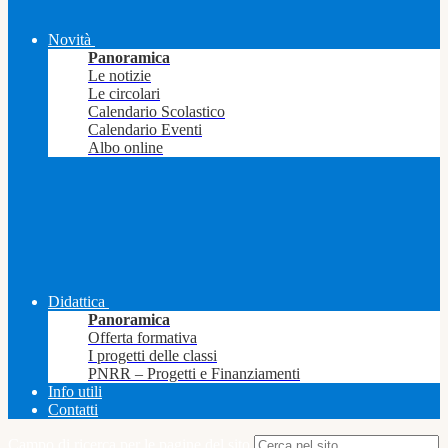
Novità
Panoramica
Le notizie
Le circolari
Calendario Scolastico
Calendario Eventi
Albo online
Didattica
Panoramica
Offerta formativa
I progetti delle classi
PNRR – Progetti e Finanziamenti
Info utili
Contatti
Campo di ricerca per le pagine del sito