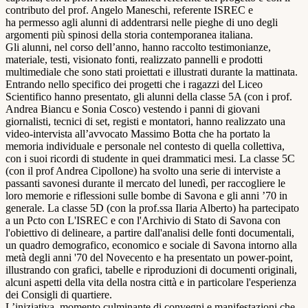
contributo del prof. Angelo Maneschi, referente ISREC e
ha permesso agli alunni di addentrarsi nelle pieghe di uno degli
argomenti più spinosi della storia contemporanea italiana.
Gli alunni, nel corso dell’anno, hanno raccolto testimonianze,
materiale, testi, visionato fonti, realizzato pannelli e prodotti
multimediale che sono stati proiettati e illustrati durante la mattinata.
Entrando nello specifico dei progetti che i ragazzi del Liceo
Scientifico hanno presentato, gli alunni della classe 5A (con i prof.
Andrea Biancu e Sonia Cosco) vestendo i panni di giovani
giornalisti, tecnici di set, registi e montatori, hanno realizzato una
video-intervista all’avvocato Massimo Botta che ha portato la
memoria individuale e personale nel contesto di quella collettiva,
con i suoi ricordi di studente in quei drammatici mesi. La classe 5C
(con il prof Andrea Cipollone) ha svolto una serie di interviste a
passanti savonesi durante il mercato del lunedì, per raccogliere le
loro memorie e riflessioni sulle bombe di Savona e gli anni ’70 in
generale. La classe 5D (con la prof.ssa Ilaria Alberto) ha partecipato
a un Pcto con L'ISREC e con l'Archivio di Stato di Savona con
l'obiettivo di delineare, a partire dall'analisi delle fonti documentali,
un quadro demografico, economico e sociale di Savona intorno alla
metà degli anni '70 del Novecento e ha presentato un power-point,
illustrando con grafici, tabelle e riproduzioni di documenti originali,
alcuni aspetti della vita della nostra città e in particolare l'esperienza
dei Consigli di quartiere.
L’iniziativa, momento culminante di convegni e manifestazioni che