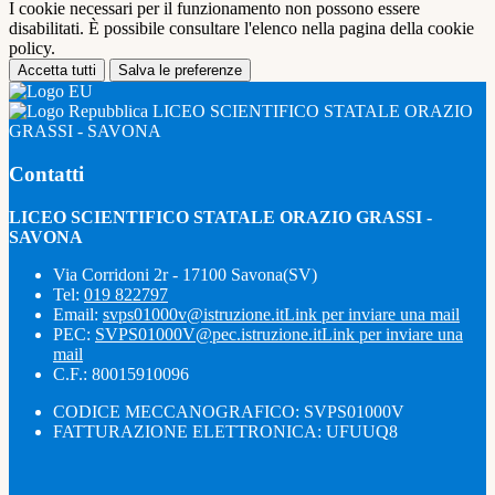
I cookie necessari per il funzionamento non possono essere
disabilitati. È possibile consultare l'elenco nella pagina della cookie
policy.
Accetta tutti
Salva le preferenze
LICEO SCIENTIFICO STATALE ORAZIO
GRASSI - SAVONA
Contatti
LICEO SCIENTIFICO STATALE ORAZIO GRASSI -
SAVONA
Via Corridoni 2r - 17100 Savona(SV)
Tel:
019 822797
Email:
svps01000v@istruzione.it
Link per inviare una mail
PEC:
SVPS01000V@pec.istruzione.it
Link per inviare una
mail
C.F.: 80015910096
CODICE MECCANOGRAFICO: SVPS01000V
FATTURAZIONE ELETTRONICA: UFUUQ8