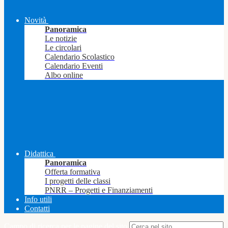
Novità
Panoramica
Le notizie
Le circolari
Calendario Scolastico
Calendario Eventi
Albo online
Didattica
Panoramica
Offerta formativa
I progetti delle classi
PNRR – Progetti e Finanziamenti
Info utili
Contatti
Campo di ricerca per le pagine del sito