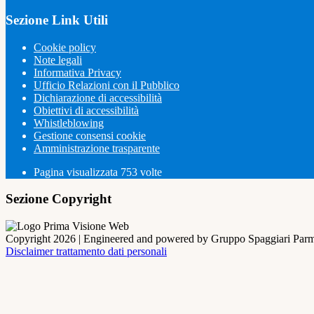
Sezione Link Utili
Cookie policy
Note legali
Informativa Privacy
Ufficio Relazioni con il Pubblico
Dichiarazione di accessibilità
Obiettivi di accessibilità
Whistleblowing
Gestione consensi cookie
Amministrazione trasparente
Pagina visualizzata
753
volte
Sezione Copyright
Copyright 2026 | Engineered and powered by Gruppo Spaggiari Parm
Disclaimer trattamento dati personali