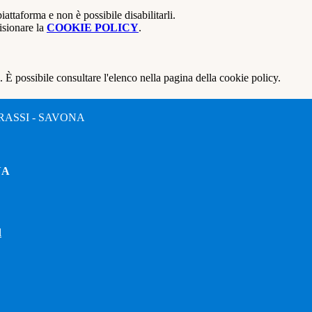
attaforma e non è possibile disabilitarli.
isionare la
COOKIE POLICY
.
 È possibile consultare l'elenco nella pagina della cookie policy.
RASSI - SAVONA
NA
l