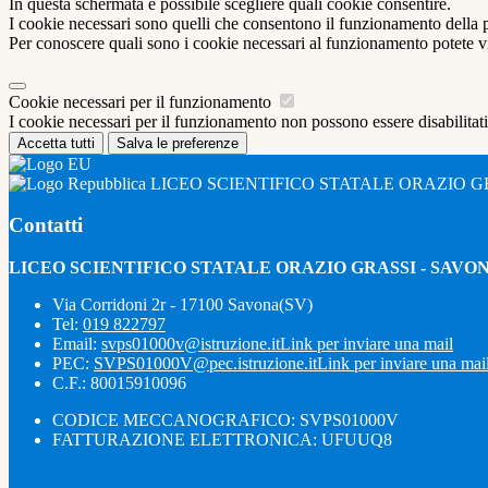
In questa schermata è possibile scegliere quali cookie consentire.
I cookie necessari sono quelli che consentono il funzionamento della pi
Per conoscere quali sono i cookie necessari al funzionamento potete v
Cookie necessari per il funzionamento
I cookie necessari per il funzionamento non possono essere disabilitati.
Accetta tutti
Salva le preferenze
LICEO SCIENTIFICO STATALE ORAZIO G
Contatti
LICEO SCIENTIFICO STATALE ORAZIO GRASSI - SAVO
Via Corridoni 2r - 17100 Savona(SV)
Tel:
019 822797
Email:
svps01000v@istruzione.it
Link per inviare una mail
PEC:
SVPS01000V@pec.istruzione.it
Link per inviare una mai
C.F.: 80015910096
CODICE MECCANOGRAFICO: SVPS01000V
FATTURAZIONE ELETTRONICA: UFUUQ8