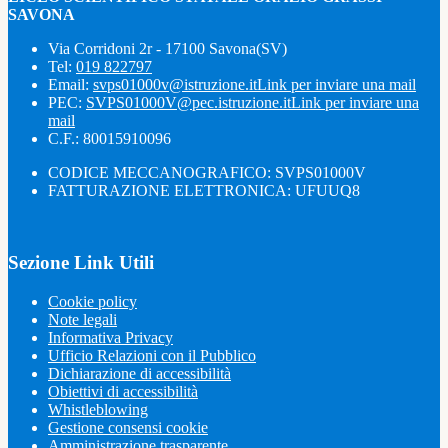
SAVONA
Via Corridoni 2r - 17100 Savona(SV)
Tel:
019 822797
Email:
svps01000v@istruzione.it
Link per inviare una mail
PEC:
SVPS01000V@pec.istruzione.it
Link per inviare una
mail
C.F.: 80015910096
CODICE MECCANOGRAFICO: SVPS01000V
FATTURAZIONE ELETTRONICA: UFUUQ8
Sezione Link Utili
Cookie policy
Note legali
Informativa Privacy
Ufficio Relazioni con il Pubblico
Dichiarazione di accessibilità
Obiettivi di accessibilità
Whistleblowing
Gestione consensi cookie
Amministrazione trasparente