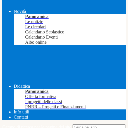
Novità
Panoramica
Le notizie
Le circolari
Calendario Scolastico
Calendario Eventi
Albo online
Didattica
Panoramica
Offerta formativa
I progetti delle classi
PNRR – Progetti e Finanziamenti
Info utili
Contatti
Campo di ricerca per le pagine del sito