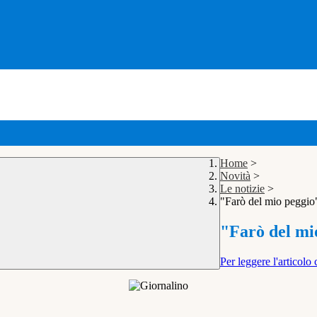
Home
>
Novità
>
Le notizie
>
"Farò del mio peggio"
"Farò del mio
Per leggere l'articolo 