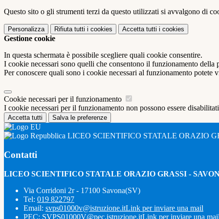
Questo sito o gli strumenti terzi da questo utilizzati si avvalgono di coo
Personalizza
Rifiuta tutti
i cookies
Accetta tutti
i cookies
Gestione cookie
In questa schermata è possibile scegliere quali cookie consentire.
I cookie necessari sono quelli che consentono il funzionamento della pi
Per conoscere quali sono i cookie necessari al funzionamento potete v
Cookie necessari per il funzionamento
I cookie necessari per il funzionamento non possono essere disabilitati.
Accetta tutti
Salva le preferenze
LICEO SCIENTIFICO STATALE ORAZIO G
Contatti
LICEO SCIENTIFICO STATALE ORAZIO GRASSI - SAVO
Via Corridoni 2r - 17100 Savona(SV)
Tel:
019 822797
Email:
svps01000v@istruzione.it
Link per inviare una mail
PEC:
SVPS01000V@pec.istruzione.it
Link per inviare una mai