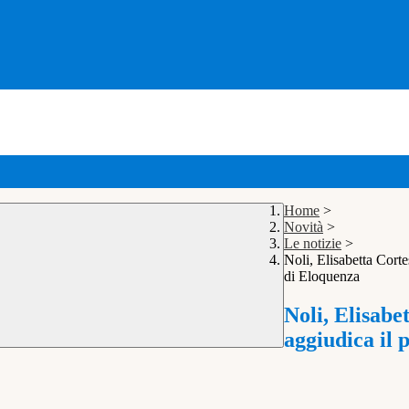
Home
>
Novità
>
Le notizie
>
Noli, Elisabetta Cort
di Eloquenza
Noli, Elisabe
aggiudica il 