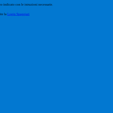
o indicato con le istruzioni necessarie.
ite la
Login Spaggiari