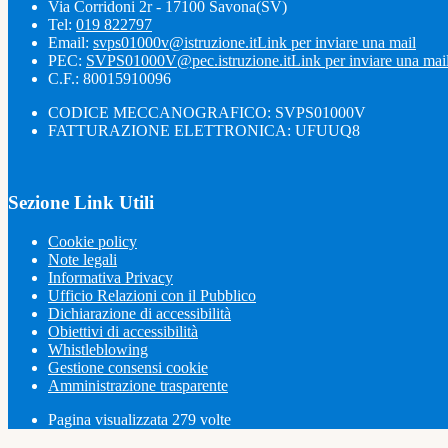
Via Corridoni 2r - 17100 Savona(SV)
Tel:
019 822797
Email:
svps01000v@istruzione.it
Link per inviare una mail
PEC:
SVPS01000V@pec.istruzione.it
Link per inviare una mai
C.F.: 80015910096
CODICE MECCANOGRAFICO: SVPS01000V
FATTURAZIONE ELETTRONICA: UFUUQ8
Sezione Link Utili
Cookie policy
Note legali
Informativa Privacy
Ufficio Relazioni con il Pubblico
Dichiarazione di accessibilità
Obiettivi di accessibilità
Whistleblowing
Gestione consensi cookie
Amministrazione trasparente
Pagina visualizzata
279
volte