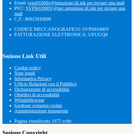
Email:
svps01000v@istruzione.it
Link per inviare una mail
PEC:
SVPS01000V@pec.istruzione.it
Link per inviare una
mail
C.F.: 80015910096
CODICE MECCANOGRAFICO: SVPS01000V
FATTURAZIONE ELETTRONICA: UFUUQ8
Sezione Link Utili
Cookie policy
Note legali
Informativa Privacy
Ufficio Relazioni con il Pubblico
Dichiarazione di accessibilità
Obiettivi di accessibilità
Whistleblowing
Gestione consensi cookie
Amministrazione trasparente
Pagina visualizzata
1075
volte
Sezione Copyright