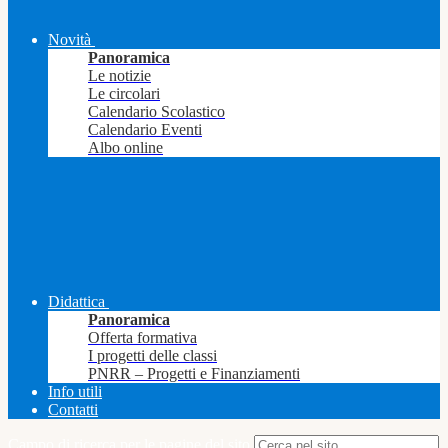
Novità
Panoramica
Le notizie
Le circolari
Calendario Scolastico
Calendario Eventi
Albo online
Didattica
Panoramica
Offerta formativa
I progetti delle classi
PNRR – Progetti e Finanziamenti
Info utili
Contatti
Campo di ricerca per le pagine del sito