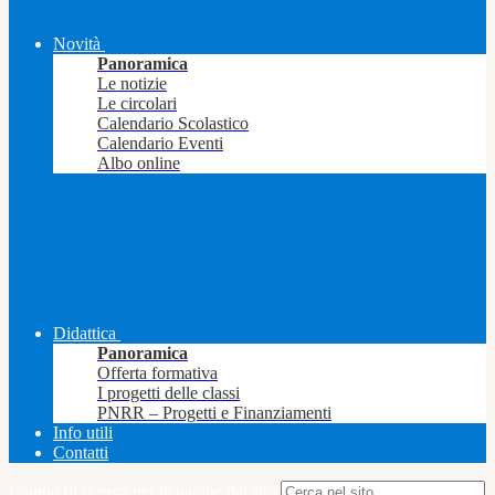
Novità
Panoramica
Le notizie
Le circolari
Calendario Scolastico
Calendario Eventi
Albo online
Didattica
Panoramica
Offerta formativa
I progetti delle classi
PNRR – Progetti e Finanziamenti
Info utili
Contatti
Campo di ricerca per le pagine del sito