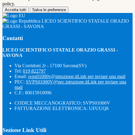
policy.
Accetta tutti
Salva le preferenze
LICEO SCIENTIFICO STATALE ORAZIO
GRASSI - SAVONA
Contatti
LICEO SCIENTIFICO STATALE ORAZIO GRASSI -
SAVONA
Via Corridoni 2r - 17100 Savona(SV)
Tel:
019 822797
Email:
svps01000v@istruzione.it
Link per inviare una mail
PEC:
SVPS01000V@pec.istruzione.it
Link per inviare una
mail
C.F.: 80015910096
CODICE MECCANOGRAFICO: SVPS01000V
FATTURAZIONE ELETTRONICA: UFUUQ8
Sezione Link Utili