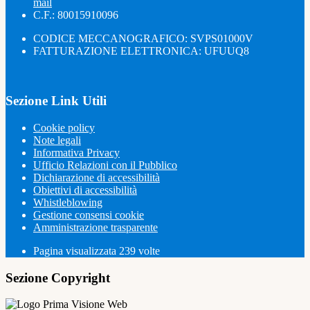
mail
C.F.: 80015910096
CODICE MECCANOGRAFICO: SVPS01000V
FATTURAZIONE ELETTRONICA: UFUUQ8
Sezione Link Utili
Cookie policy
Note legali
Informativa Privacy
Ufficio Relazioni con il Pubblico
Dichiarazione di accessibilità
Obiettivi di accessibilità
Whistleblowing
Gestione consensi cookie
Amministrazione trasparente
Pagina visualizzata
239
volte
Sezione Copyright