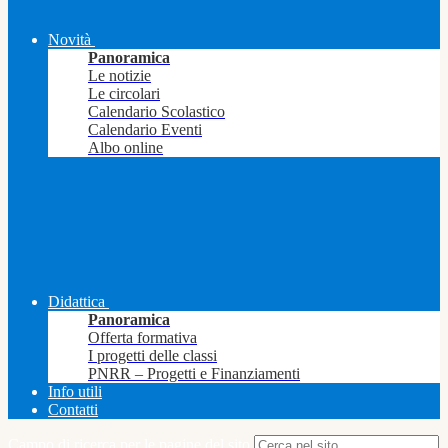
Novità
Panoramica
Le notizie
Le circolari
Calendario Scolastico
Calendario Eventi
Albo online
Didattica
Panoramica
Offerta formativa
I progetti delle classi
PNRR – Progetti e Finanziamenti
Info utili
Contatti
Campo di ricerca per le pagine del sito