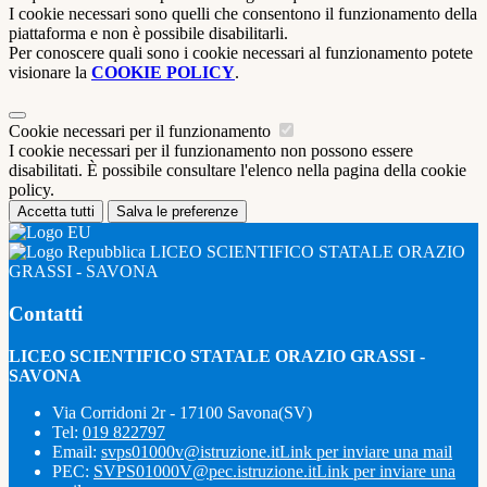
I cookie necessari sono quelli che consentono il funzionamento della
piattaforma e non è possibile disabilitarli.
Per conoscere quali sono i cookie necessari al funzionamento potete
visionare la
COOKIE POLICY
.
Cookie necessari per il funzionamento
I cookie necessari per il funzionamento non possono essere
disabilitati. È possibile consultare l'elenco nella pagina della cookie
policy.
Accetta tutti
Salva le preferenze
LICEO SCIENTIFICO STATALE ORAZIO
GRASSI - SAVONA
Contatti
LICEO SCIENTIFICO STATALE ORAZIO GRASSI -
SAVONA
Via Corridoni 2r - 17100 Savona(SV)
Tel:
019 822797
Email:
svps01000v@istruzione.it
Link per inviare una mail
PEC:
SVPS01000V@pec.istruzione.it
Link per inviare una