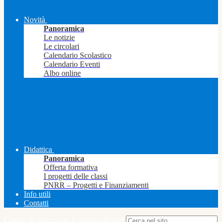
Novità
Panoramica
Le notizie
Le circolari
Calendario Scolastico
Calendario Eventi
Albo online
Didattica
Panoramica
Offerta formativa
I progetti delle classi
PNRR – Progetti e Finanziamenti
Info utili
Contatti
Campo di ricerca per le pagine del sito