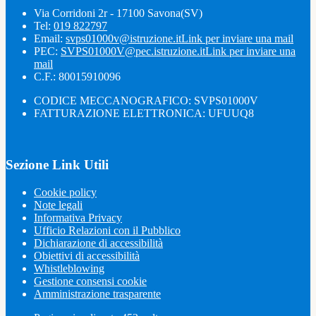
Via Corridoni 2r - 17100 Savona(SV)
Tel:
019 822797
Email:
svps01000v@istruzione.it
Link per inviare una mail
PEC:
SVPS01000V@pec.istruzione.it
Link per inviare una
mail
C.F.: 80015910096
CODICE MECCANOGRAFICO: SVPS01000V
FATTURAZIONE ELETTRONICA: UFUUQ8
Sezione Link Utili
Cookie policy
Note legali
Informativa Privacy
Ufficio Relazioni con il Pubblico
Dichiarazione di accessibilità
Obiettivi di accessibilità
Whistleblowing
Gestione consensi cookie
Amministrazione trasparente