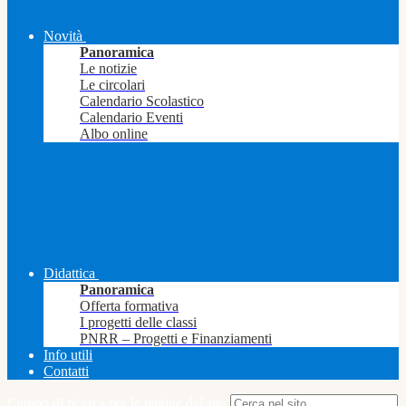
Novità
Panoramica
Le notizie
Le circolari
Calendario Scolastico
Calendario Eventi
Albo online
Didattica
Panoramica
Offerta formativa
I progetti delle classi
PNRR – Progetti e Finanziamenti
Info utili
Contatti
Campo di ricerca per le pagine del sito