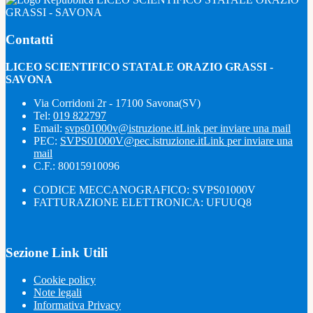
GRASSI - SAVONA
Contatti
LICEO SCIENTIFICO STATALE ORAZIO GRASSI -
SAVONA
Via Corridoni 2r - 17100 Savona(SV)
Tel:
019 822797
Email:
svps01000v@istruzione.it
Link per inviare una mail
PEC:
SVPS01000V@pec.istruzione.it
Link per inviare una
mail
C.F.: 80015910096
CODICE MECCANOGRAFICO: SVPS01000V
FATTURAZIONE ELETTRONICA: UFUUQ8
Sezione Link Utili
Cookie policy
Note legali
Informativa Privacy