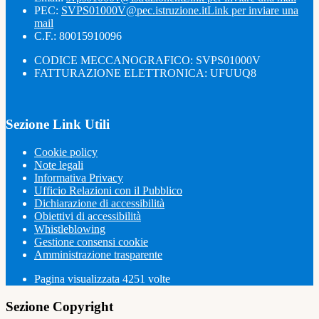
PEC:
SVPS01000V@pec.istruzione.it
Link per inviare una
mail
C.F.: 80015910096
CODICE MECCANOGRAFICO: SVPS01000V
FATTURAZIONE ELETTRONICA: UFUUQ8
Sezione Link Utili
Cookie policy
Note legali
Informativa Privacy
Ufficio Relazioni con il Pubblico
Dichiarazione di accessibilità
Obiettivi di accessibilità
Whistleblowing
Gestione consensi cookie
Amministrazione trasparente
Pagina visualizzata
4251
volte
Sezione Copyright