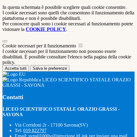
In questa schermata è possibile scegliere quali cookie consentire.
I cookie necessari sono quelli che consentono il funzionamento della
piattaforma e non è possibile disabilitarli.
Per conoscere quali sono i cookie necessari al funzionamento potete
visionare la
COOKIE POLICY
.
Cookie necessari per il funzionamento
I cookie necessari per il funzionamento non possono essere
disabilitati. È possibile consultare l'elenco nella pagina della cookie
policy.
Accetta tutti
Salva le preferenze
LICEO SCIENTIFICO STATALE ORAZIO
GRASSI - SAVONA
Contatti
LICEO SCIENTIFICO STATALE ORAZIO GRASSI -
SAVONA
Via Corridoni 2r - 17100 Savona(SV)
Tel:
019 822797
Email:
svps01000v@istruzione.it
Link per inviare una mail