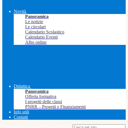
Novità
Panoramica
Le notizie
Le circolari
Calendario Scolastico
Calendario Eventi
Albo online
Didattica
Panoramica
Offerta formativa
I progetti delle classi
PNRR – Progetti e Finanziamenti
Info utili
Contatti
Campo di ricerca per le pagine del sito