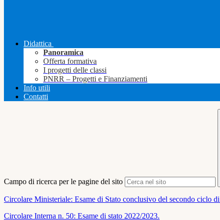
Didattica
Panoramica
Offerta formativa
I progetti delle classi
PNRR – Progetti e Finanziamenti
Info utili
Contatti
Campo di ricerca per le pagine del sito
Circolare Ministeriale: Esame di Stato conclusivo del secondo ciclo di
Circolare Interna n. 50: Esame di stato 2022/2023.