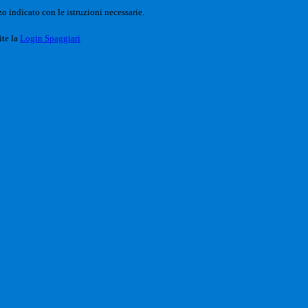
o indicato con le istruzioni necessarie.
ite la
Login Spaggiari