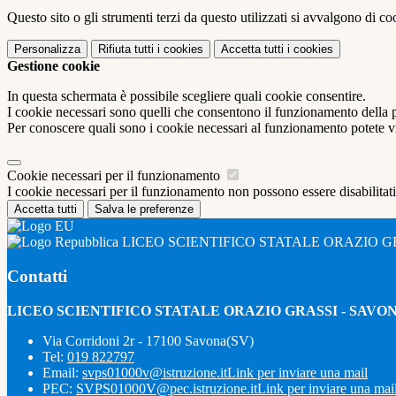
Questo sito o gli strumenti terzi da questo utilizzati si avvalgono di coo
Personalizza
Rifiuta tutti
i cookies
Accetta tutti
i cookies
Gestione cookie
In questa schermata è possibile scegliere quali cookie consentire.
I cookie necessari sono quelli che consentono il funzionamento della pi
Per conoscere quali sono i cookie necessari al funzionamento potete v
Cookie necessari per il funzionamento
I cookie necessari per il funzionamento non possono essere disabilitati.
Accetta tutti
Salva le preferenze
LICEO SCIENTIFICO STATALE ORAZIO G
Contatti
LICEO SCIENTIFICO STATALE ORAZIO GRASSI - SAVO
Via Corridoni 2r - 17100 Savona(SV)
Tel:
019 822797
Email:
svps01000v@istruzione.it
Link per inviare una mail
PEC:
SVPS01000V@pec.istruzione.it
Link per inviare una mai