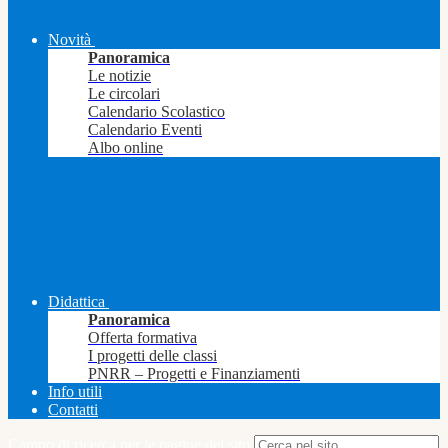
Novità
Panoramica
Le notizie
Le circolari
Calendario Scolastico
Calendario Eventi
Albo online
Didattica
Panoramica
Offerta formativa
I progetti delle classi
PNRR – Progetti e Finanziamenti
Info utili
Contatti
Campo di ricerca per le pagine del sito