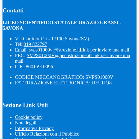
Contatti
LICEO SCIENTIFICO STATALE ORAZIO GRASSI -
SAVONA
Via Corridoni 2r - 17100 Savona(SV)
Tel:
019 822797
Email:
svps01000v@istruzione.it
Link per inviare una mail
PEC:
SVPS01000V@pec.istruzione.it
Link per inviare una
mail
C.F.: 80015910096
CODICE MECCANOGRAFICO: SVPS01000V
FATTURAZIONE ELETTRONICA: UFUUQ8
Sezione Link Utili
Cookie policy
Note legali
Informativa Privacy
Ufficio Relazioni con il Pubblico