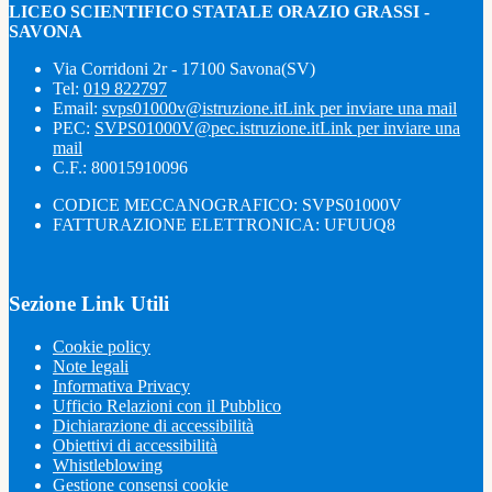
LICEO SCIENTIFICO STATALE ORAZIO GRASSI -
SAVONA
Via Corridoni 2r - 17100 Savona(SV)
Tel:
019 822797
Email:
svps01000v@istruzione.it
Link per inviare una mail
PEC:
SVPS01000V@pec.istruzione.it
Link per inviare una
mail
C.F.: 80015910096
CODICE MECCANOGRAFICO: SVPS01000V
FATTURAZIONE ELETTRONICA: UFUUQ8
Sezione Link Utili
Cookie policy
Note legali
Informativa Privacy
Ufficio Relazioni con il Pubblico
Dichiarazione di accessibilità
Obiettivi di accessibilità
Whistleblowing
Gestione consensi cookie