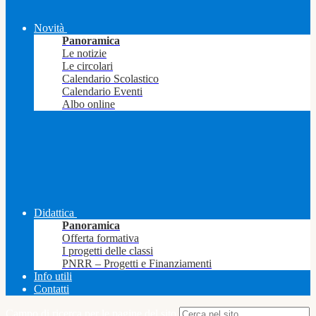
Novità
Panoramica
Le notizie
Le circolari
Calendario Scolastico
Calendario Eventi
Albo online
Didattica
Panoramica
Offerta formativa
I progetti delle classi
PNRR – Progetti e Finanziamenti
Info utili
Contatti
Campo di ricerca per le pagine del sito