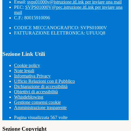
Email:
svps01000v@istruzione.it
Link per inviare una mail
PEC:
SVPS01000V@pec.istruzione.it
Link per inviare una
mail
C.F.: 80015910096
CODICE MECCANOGRAFICO: SVPS01000V
FATTURAZIONE ELETTRONICA: UFUUQ8
Sezione Link Utili
Cookie policy
Note legali
Informativa Privacy
Ufficio Relazioni con il Pubblico
Dichiarazione di accessibilità
Obiettivi di accessibilità
Whistleblowing
Gestione consensi cookie
Amministrazione trasparente
Pagina visualizzata
567
volte
Sezione Copyright