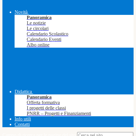
Novità
Panoramica
Le notizie
Le circolari
Calendario Scolastico
Calendario Eventi
Albo online
Didattica
Panoramica
Offerta formativa
I progetti delle classi
PNRR – Progetti e Finanziamenti
Info utili
Contatti
Campo di ricerca per le pagine del sito