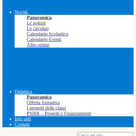
Novità
Panoramica
Le notizie
Le circolari
Calendario Scolastico
Calendario Eventi
Albo online
Didattica
Panoramica
Offerta formativa
I progetti delle classi
PNRR – Progetti e Finanziamenti
Info utili
Contatti
Campo di ricerca per le pagine del sito