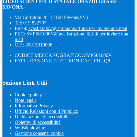
LICEO SCIENTIFICO STATALE ORAZIO GRASSI -
SAVONA
Via Corridoni 2r - 17100 Savona(SV)
Tel:
019 822797
Email:
svps01000v@istruzione.it
Link per inviare una mail
PEC:
SVPS01000V@pec.istruzione.it
Link per inviare una
mail
C.F.: 80015910096
CODICE MECCANOGRAFICO: SVPS01000V
FATTURAZIONE ELETTRONICA: UFUUQ8
Sezione Link Utili
Cookie policy
Note legali
Informativa Privacy
Ufficio Relazioni con il Pubblico
Dichiarazione di accessibilità
Obiettivi di accessibilità
Whistleblowing
Gestione consensi cookie