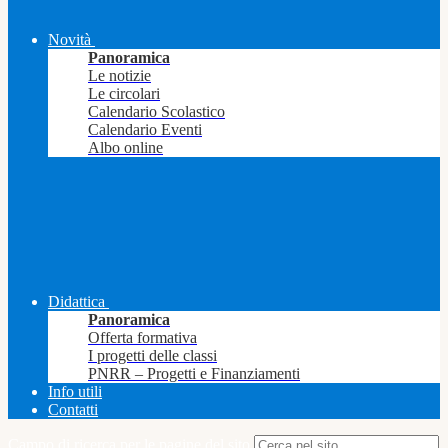
Novità
Panoramica
Le notizie
Le circolari
Calendario Scolastico
Calendario Eventi
Albo online
Didattica
Panoramica
Offerta formativa
I progetti delle classi
PNRR – Progetti e Finanziamenti
Info utili
Contatti
Campo di ricerca per le pagine del sito