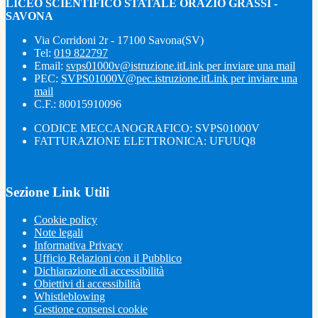
LICEO SCIENTIFICO STATALE ORAZIO GRASSI -
SAVONA
Via Corridoni 2r - 17100 Savona(SV)
Tel:
019 822797
Email:
svps01000v@istruzione.it
Link per inviare una mail
PEC:
SVPS01000V@pec.istruzione.it
Link per inviare una
mail
C.F.: 80015910096
CODICE MECCANOGRAFICO: SVPS01000V
FATTURAZIONE ELETTRONICA: UFUUQ8
Sezione Link Utili
Cookie policy
Note legali
Informativa Privacy
Ufficio Relazioni con il Pubblico
Dichiarazione di accessibilità
Obiettivi di accessibilità
Whistleblowing
Gestione consensi cookie