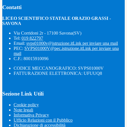
Contatti
LICEO SCIENTIFICO STATALE ORAZIO GRASSI -
SAVONA
Via Corridoni 2r - 17100 Savona(SV)
Tel:
019 822797
Email:
svps01000v@istruzione.it
Link per inviare una mail
PEC:
SVPS01000V@pec.istruzione.it
Link per inviare una
mail
C.F.: 80015910096
CODICE MECCANOGRAFICO: SVPS01000V
FATTURAZIONE ELETTRONICA: UFUUQ8
Sezione Link Utili
Cookie policy
Note legali
Informativa Privacy
Ufficio Relazioni con il Pubblico
Dichiarazione di accessibilità