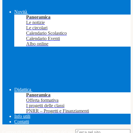
Novità
Panoramica
Le notizie
Le circolari
Calendario Scolastico
Calendario Eventi
Albo online
Didattica
Panoramica
Offerta formativa
I progetti delle classi
PNRR – Progetti e Finanziamenti
Info utili
Contatti
Campo di ricerca per le pagine del sito