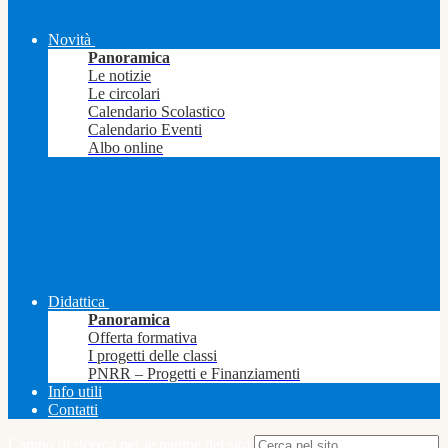
Novità
Panoramica
Le notizie
Le circolari
Calendario Scolastico
Calendario Eventi
Albo online
Didattica
Panoramica
Offerta formativa
I progetti delle classi
PNRR – Progetti e Finanziamenti
Info utili
Contatti
Campo di ricerca per le pagine del sito