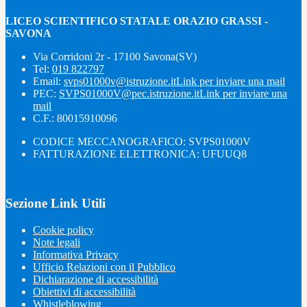
LICEO SCIENTIFICO STATALE ORAZIO GRASSI -
SAVONA
Via Corridoni 2r - 17100 Savona(SV)
Tel:
019 822797
Email:
svps01000v@istruzione.it
Link per inviare una mail
PEC:
SVPS01000V@pec.istruzione.it
Link per inviare una
mail
C.F.: 80015910096
CODICE MECCANOGRAFICO: SVPS01000V
FATTURAZIONE ELETTRONICA: UFUUQ8
Sezione Link Utili
Cookie policy
Note legali
Informativa Privacy
Ufficio Relazioni con il Pubblico
Dichiarazione di accessibilità
Obiettivi di accessibilità
Whistleblowing