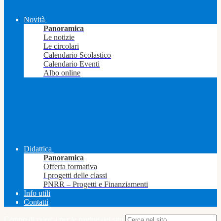
Novità
Panoramica
Le notizie
Le circolari
Calendario Scolastico
Calendario Eventi
Albo online
Didattica
Panoramica
Offerta formativa
I progetti delle classi
PNRR – Progetti e Finanziamenti
Info utili
Contatti
Campo di ricerca per le pagine del sito