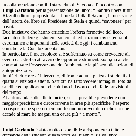
in collaborazione con il Rotary club di Savona e l’incontro con
Luigi Garlando
per la presentazione del libro: “ Sandro libera tutti”,
Rizzoli editore, proposto dalla libreria Ubik di Savona, in occasione
dell’ uscita del libro sul Presidente di Stella e quindi “savonese” per
nascita.
Due iniziative che hanno arricchito l'offerta formativa del liceo,
facendo riflettere gli studenti su temi di educazione civica,entrambi
estremamente importanti nella società di oggi: i cambiamenti
climatici e la Costituzione italiana.
In particolare, il metereologo si è soffermato su come prevedere gli
eventi catastrofici attraverso le opportune strumentazioni,ma anche
come attivare l’osservazione dell’ambiente e le più semplici azioni di
autoprotezione.
In più di due ore d’ intervento, di fronte ad una platea di studenti di
quarta silenziosi e attenti, Saffiotti ha fatto vedere immagini, foto da
satellite ed applicazioni che aiutano il lavoro di chi fa le previsioni
del tempo.
Alla domanda sulle allerte meteo, se sia possibile prevederle con
maggior precisione e circoscriverle in aree più specifiche, l’esperto
ha risposto che spesso i temporali sono imprevedibili e che ciò che
accade al mare ha magari una causa più “ a monte”.
Luigi Garlando
è stato molto disponibile a rispondere a tutte le
domande degli studenti,questa volta del biennio, sia sul libro