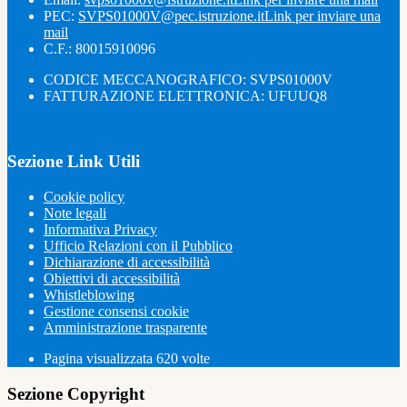
PEC:
SVPS01000V@pec.istruzione.it
Link per inviare una
mail
C.F.: 80015910096
CODICE MECCANOGRAFICO: SVPS01000V
FATTURAZIONE ELETTRONICA: UFUUQ8
Sezione Link Utili
Cookie policy
Note legali
Informativa Privacy
Ufficio Relazioni con il Pubblico
Dichiarazione di accessibilità
Obiettivi di accessibilità
Whistleblowing
Gestione consensi cookie
Amministrazione trasparente
Pagina visualizzata
620
volte
Sezione Copyright