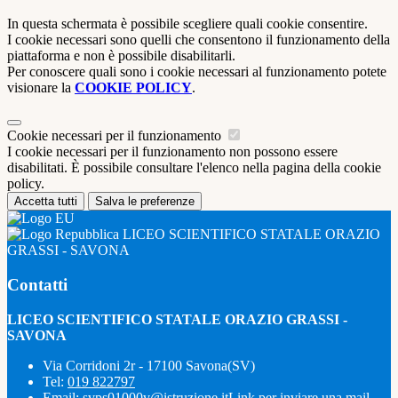
In questa schermata è possibile scegliere quali cookie consentire.
I cookie necessari sono quelli che consentono il funzionamento della
piattaforma e non è possibile disabilitarli.
Per conoscere quali sono i cookie necessari al funzionamento potete
visionare la
COOKIE POLICY
.
Cookie necessari per il funzionamento
I cookie necessari per il funzionamento non possono essere
disabilitati. È possibile consultare l'elenco nella pagina della cookie
policy.
Accetta tutti
Salva le preferenze
LICEO SCIENTIFICO STATALE ORAZIO
GRASSI - SAVONA
Contatti
LICEO SCIENTIFICO STATALE ORAZIO GRASSI -
SAVONA
Via Corridoni 2r - 17100 Savona(SV)
Tel:
019 822797
Email:
svps01000v@istruzione.it
Link per inviare una mail