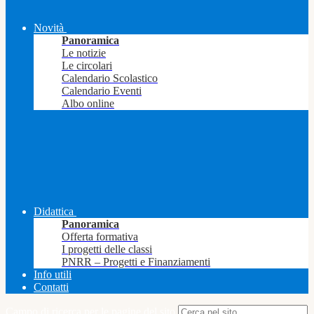
Novità
Panoramica
Le notizie
Le circolari
Calendario Scolastico
Calendario Eventi
Albo online
Didattica
Panoramica
Offerta formativa
I progetti delle classi
PNRR – Progetti e Finanziamenti
Info utili
Contatti
Campo di ricerca per le pagine del sito