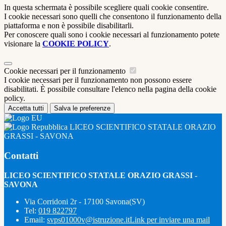
In questa schermata è possibile scegliere quali cookie consentire.
I cookie necessari sono quelli che consentono il funzionamento della
piattaforma e non è possibile disabilitarli.
Per conoscere quali sono i cookie necessari al funzionamento potete
visionare la
COOKIE POLICY
.
Cookie necessari per il funzionamento
I cookie necessari per il funzionamento non possono essere
disabilitati. È possibile consultare l'elenco nella pagina della cookie
policy.
Accetta tutti
Salva le preferenze
LICEO SCIENTIFICO STATALE ORAZIO
GRASSI - SAVONA
Contatti
LICEO SCIENTIFICO STATALE ORAZIO GRASSI -
SAVONA
Via Corridoni 2r - 17100 Savona(SV)
Tel:
019 822797
Email:
svps01000v@istruzione.it
Link per inviare una mail