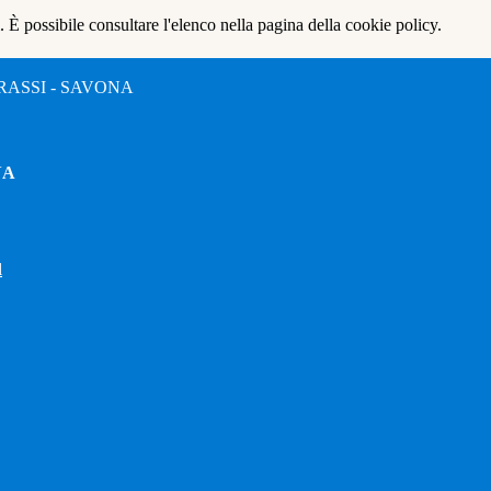
 È possibile consultare l'elenco nella pagina della cookie policy.
RASSI - SAVONA
NA
l