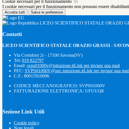
Cookie necessari per il funzionamento
I cookie necessari per il funzionamento non possono essere disabilitati.
Accetta tutti
Salva le preferenze
LICEO SCIENTIFICO STATALE ORAZIO G
Contatti
LICEO SCIENTIFICO STATALE ORAZIO GRASSI - SAVO
Via Corridoni 2r - 17100 Savona(SV)
Tel:
019 822797
Email:
svps01000v@istruzione.it
Link per inviare una mail
PEC:
SVPS01000V@pec.istruzione.it
Link per inviare una mai
C.F.: 80015910096
CODICE MECCANOGRAFICO: SVPS01000V
FATTURAZIONE ELETTRONICA: UFUUQ8
Sezione Link Utili
Cookie policy
Note legali