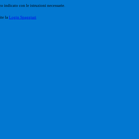
o indicato con le istruzioni necessarie.
ite la
Login Spaggiari