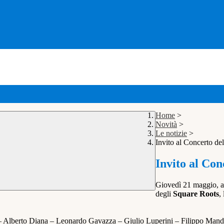
Home
>
Novità
>
Le notizie
>
Invito al Concerto de
Invito al Con
Giovedì 21 maggio, al
degli
Square Roots
,
 Alberto Diana – Leonardo Gavazza – Giulio Luperini – Filippo Mandal