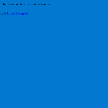
o indicato con le istruzioni necessarie.
ite la
Login Spaggiari