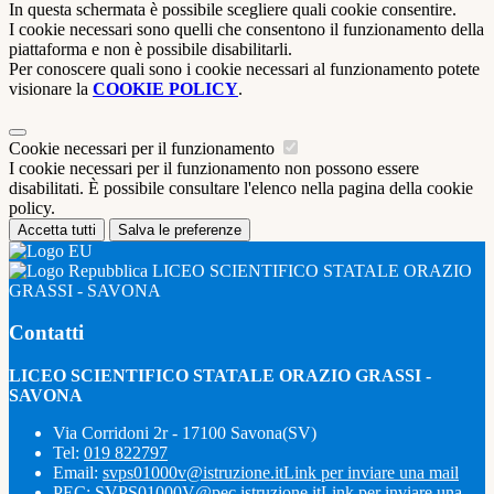
In questa schermata è possibile scegliere quali cookie consentire.
I cookie necessari sono quelli che consentono il funzionamento della
piattaforma e non è possibile disabilitarli.
Per conoscere quali sono i cookie necessari al funzionamento potete
visionare la
COOKIE POLICY
.
Cookie necessari per il funzionamento
I cookie necessari per il funzionamento non possono essere
disabilitati. È possibile consultare l'elenco nella pagina della cookie
policy.
Accetta tutti
Salva le preferenze
LICEO SCIENTIFICO STATALE ORAZIO
GRASSI - SAVONA
Contatti
LICEO SCIENTIFICO STATALE ORAZIO GRASSI -
SAVONA
Via Corridoni 2r - 17100 Savona(SV)
Tel:
019 822797
Email:
svps01000v@istruzione.it
Link per inviare una mail
PEC:
SVPS01000V@pec.istruzione.it
Link per inviare una