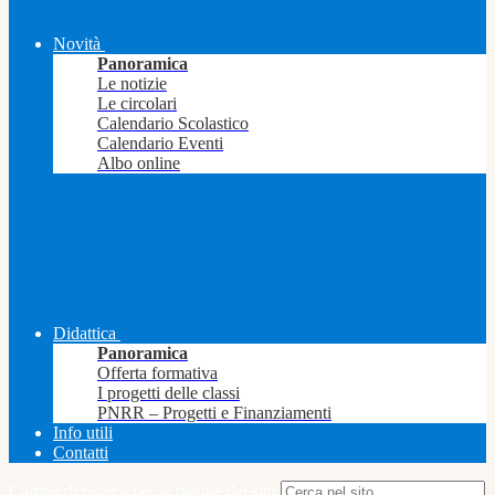
Novità
Panoramica
Le notizie
Le circolari
Calendario Scolastico
Calendario Eventi
Albo online
Didattica
Panoramica
Offerta formativa
I progetti delle classi
PNRR – Progetti e Finanziamenti
Info utili
Contatti
Campo di ricerca per le pagine del sito