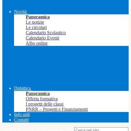
Novità
Panoramica
Le notizie
Le circolari
Calendario Scolastico
Calendario Eventi
Albo online
Didattica
Panoramica
Offerta formativa
I progetti delle classi
PNRR – Progetti e Finanziamenti
Info utili
Contatti
Campo di ricerca per le pagine del sito