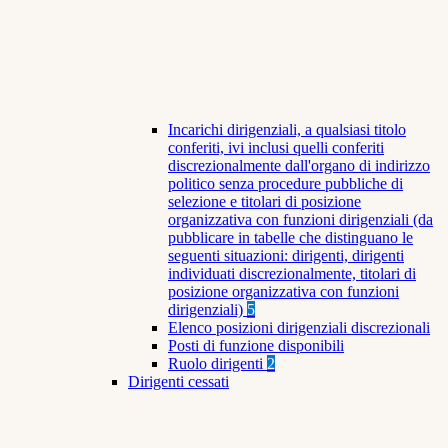
Incarichi dirigenziali, a qualsiasi titolo
conferiti, ivi inclusi quelli conferiti
discrezionalmente dall'organo di indirizzo
politico senza procedure pubbliche di
selezione e titolari di posizione
organizzativa con funzioni dirigenziali (da
pubblicare in tabelle che distinguano le
seguenti situazioni: dirigenti, dirigenti
individuati discrezionalmente, titolari di
posizione organizzativa con funzioni
dirigenziali)
5
Elenco posizioni dirigenziali discrezionali
Posti di funzione disponibili
Ruolo dirigenti
2
Dirigenti cessati