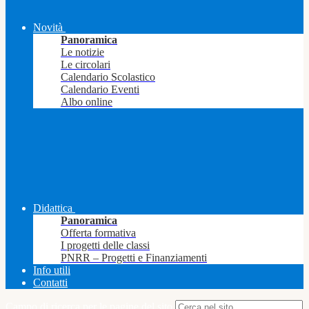
Novità
Panoramica
Le notizie
Le circolari
Calendario Scolastico
Calendario Eventi
Albo online
Didattica
Panoramica
Offerta formativa
I progetti delle classi
PNRR – Progetti e Finanziamenti
Info utili
Contatti
Campo di ricerca per le pagine del sito