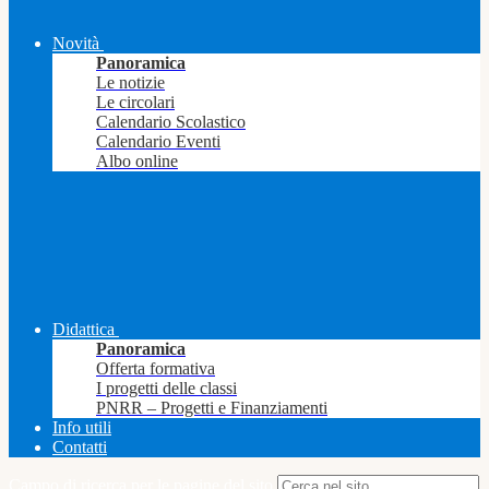
Novità
Panoramica
Le notizie
Le circolari
Calendario Scolastico
Calendario Eventi
Albo online
Didattica
Panoramica
Offerta formativa
I progetti delle classi
PNRR – Progetti e Finanziamenti
Info utili
Contatti
Campo di ricerca per le pagine del sito