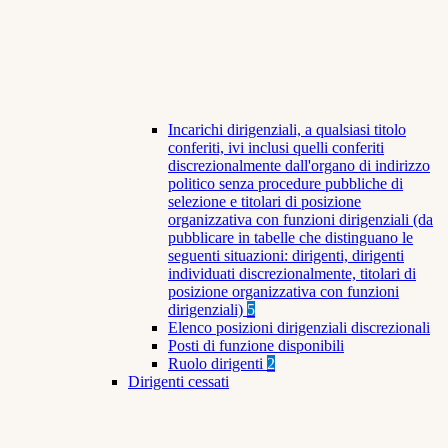
Incarichi dirigenziali, a qualsiasi titolo
conferiti, ivi inclusi quelli conferiti
discrezionalmente dall'organo di indirizzo
politico senza procedure pubbliche di
selezione e titolari di posizione
organizzativa con funzioni dirigenziali (da
pubblicare in tabelle che distinguano le
seguenti situazioni: dirigenti, dirigenti
individuati discrezionalmente, titolari di
posizione organizzativa con funzioni
dirigenziali)
5
Elenco posizioni dirigenziali discrezionali
Posti di funzione disponibili
Ruolo dirigenti
2
Dirigenti cessati