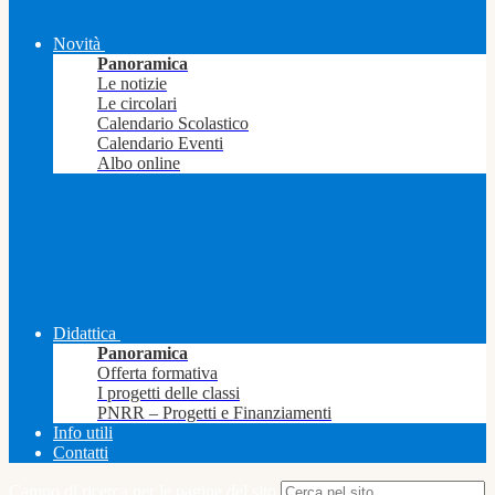
Novità
Panoramica
Le notizie
Le circolari
Calendario Scolastico
Calendario Eventi
Albo online
Didattica
Panoramica
Offerta formativa
I progetti delle classi
PNRR – Progetti e Finanziamenti
Info utili
Contatti
Campo di ricerca per le pagine del sito