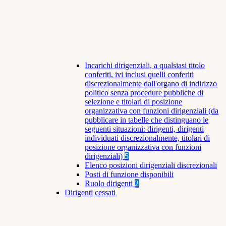
Incarichi dirigenziali, a qualsiasi titolo
conferiti, ivi inclusi quelli conferiti
discrezionalmente dall'organo di indirizzo
politico senza procedure pubbliche di
selezione e titolari di posizione
organizzativa con funzioni dirigenziali (da
pubblicare in tabelle che distinguano le
seguenti situazioni: dirigenti, dirigenti
individuati discrezionalmente, titolari di
posizione organizzativa con funzioni
dirigenziali)
5
Elenco posizioni dirigenziali discrezionali
Posti di funzione disponibili
Ruolo dirigenti
2
Dirigenti cessati