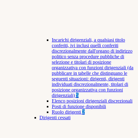
Incarichi dirigenziali, a qualsiasi titolo
conferiti, ivi inclusi quelli conferiti
discrezionalmente dall'organo di indirizzo
politico senza procedure pubbliche di
selezione e titolari di posizione
organizzativa con funzioni dirigenziali (da
pubblicare in tabelle che distinguano le
seguenti situazioni: dirigenti, dirigenti
individuati discrezionalmente, titolari di
posizione organizzativa con funzioni
dirigenziali)
5
Elenco posizioni dirigenziali discrezionali
Posti di funzione disponibili
Ruolo dirigenti
2
Dirigenti cessati