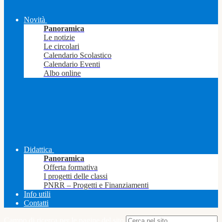
Novità
Panoramica
Le notizie
Le circolari
Calendario Scolastico
Calendario Eventi
Albo online
Didattica
Panoramica
Offerta formativa
I progetti delle classi
PNRR – Progetti e Finanziamenti
Info utili
Contatti
Campo di ricerca per le pagine del sito